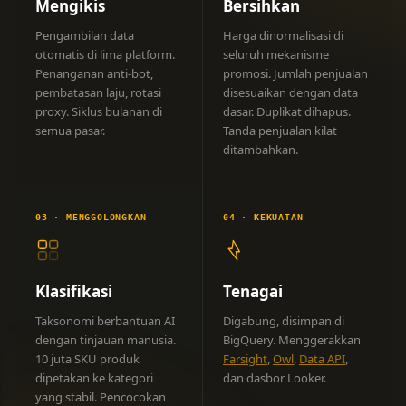
Mengikis
Bersihkan
Pengambilan data
Harga dinormalisasi di
otomatis di lima platform.
seluruh mekanisme
Penanganan anti-bot,
promosi. Jumlah penjualan
pembatasan laju, rotasi
disesuaikan dengan data
proxy. Siklus bulanan di
dasar. Duplikat dihapus.
semua pasar.
Tanda penjualan kilat
ditambahkan.
03 ·
MENGGOLONGKAN
04 ·
KEKUATAN
Klasifikasi
Tenagai
Taksonomi berbantuan AI
Digabung, disimpan di
dengan tinjauan manusia.
BigQuery. Menggerakkan
10 juta SKU produk
Farsight
,
Owl
,
Data API
,
dipetakan ke kategori
dan dasbor Looker.
yang stabil. Pencocokan