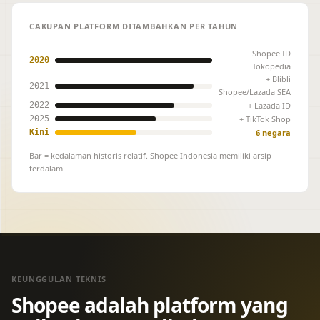
CAKUPAN PLATFORM DITAMBAHKAN PER TAHUN
Shopee ID
2020
Tokopedia
+ Blibli
2021
Shopee/Lazada SEA
+ Lazada ID
2022
+ TikTok Shop
2025
6 negara
Kini
Bar = kedalaman historis relatif. Shopee Indonesia memiliki arsip
terdalam.
KEUNGGULAN TEKNIS
Shopee adalah platform yang