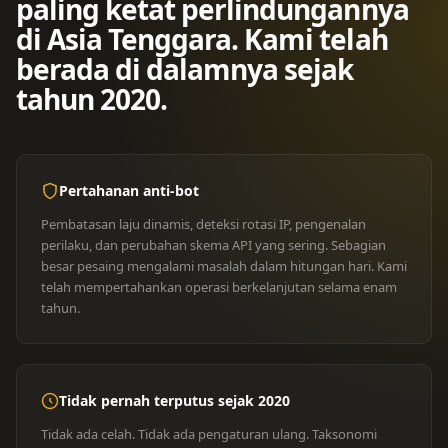
paling ketat perlindungannya
di Asia Tenggara. Kami telah
berada di dalamnya sejak
tahun 2020.
Pertahanan anti-bot
Pembatasan laju dinamis, deteksi rotasi IP, pengenalan
perilaku, dan perubahan skema API yang sering. Sebagian
besar pesaing mengalami masalah dalam hitungan hari. Kami
telah mempertahankan operasi berkelanjutan selama enam
tahun.
Tidak pernah terputus sejak 2020
Tidak ada celah. Tidak ada pengaturan ulang. Taksonomi