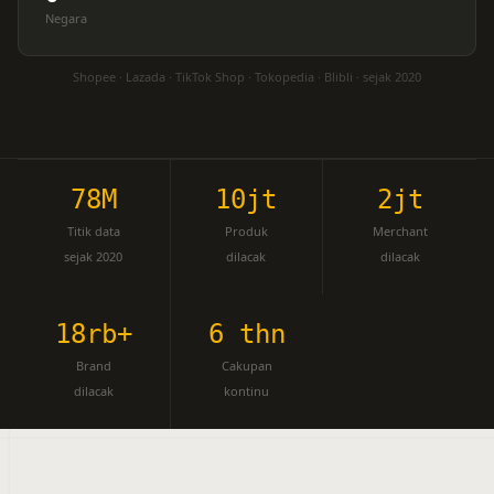
Negara
Shopee · Lazada · TikTok Shop · Tokopedia · Blibli · sejak 2020
78M
10jt
2jt
Titik data
Produk
Merchant
sejak 2020
dilacak
dilacak
18rb+
6 thn
Brand
Cakupan
dilacak
kontinu