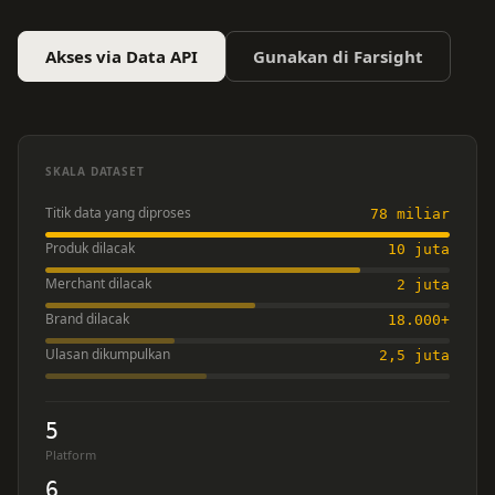
Akses via Data API
Gunakan di Farsight
SKALA DATASET
Titik data yang diproses
78 miliar
Produk dilacak
10 juta
Merchant dilacak
2 juta
Brand dilacak
18.000+
Ulasan dikumpulkan
2,5 juta
5
Platform
6