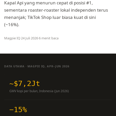
Kapal Api yang menurun cepat di posisi #1,
sementara roaster-roaster lokal independen terus
menanjak; TikTok Shop luar biasa kuat di sini
(~16%).
Magpie IQ
·
24 Juli 2026
·
6 menit baca
DATA UTAMA · MAGPIE IQ, APR–JUN 2026
~$7,2Jt
GMV kopi per bulan, Indonesia (Jun 2026)
−15%