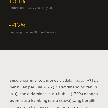
+51%*
Pertumbuhan GMV year-on-year
~42%
Pangsa gabungan 10 brand teratas
Susu e-commerce Indonesia adalah pasar ~$12Jt
per bulan per Juni 2026 (+51%* dibanding tahun
lalu), dan didominasi susu bubuk (~79%) dengan
boom susu kambing (susu etawa) yang bergilir
— lonjakan kini berputar antar merek etawa