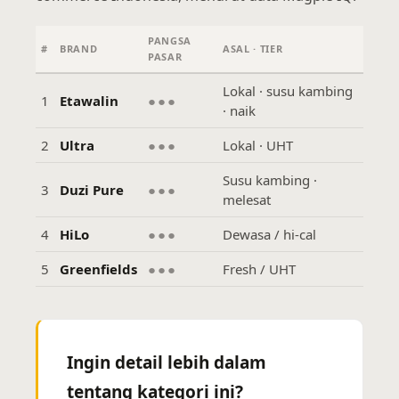
PANGSA
#
BRAND
ASAL · TIER
PASAR
Lokal · susu kambing
1
Etawalin
●●●
· naik
2
Ultra
●●●
Lokal · UHT
Susu kambing ·
3
Duzi Pure
●●●
melesat
4
HiLo
●●●
Dewasa / hi-cal
5
Greenfields
●●●
Fresh / UHT
Ingin detail lebih dalam
tentang kategori ini?