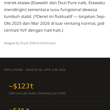
merek etawa (Etawalin dan Duzi Pure naik, Etawaku
mendingin) sementara susu fungsional dewasa
tumbuh stabil. (*Deret ini fluktuatif — lonjakan Sep–
Okt 2025 dan Mar 2026 di luar rentang normal, jadi
cermati YoY dengan hati-hati.)
Magpie IQ
·
24 Juli 2026
·
6 menit baca
DATA UTAMA · MAGPIE IQ, APR–JUN 2026
~$12Jt
GMV susu per bulan, Indonesia (Jun 2026)