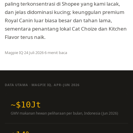
paling terkonsentrasi di Shopee yang kami lacak,
dan jelas didominasi kucing; keunggulan premium
Royal Canin luar biasa besar dan tahan lama,
sementara penantang lokal Cat Choize dan Kitchen
Flavor terus naik.
Magpie IQ
·
24 Juli 2026
·
6 menit baca
DATA UTAMA · MAGPIE IQ, APR–JUN 2026
~$10Jt
GMV makanan hewan peliharaan per bulan, Indonesia (Jun 2026)