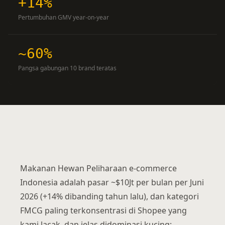
+14%
Pertumbuhan GMV year-on-year
~60%
Pangsa gabungan 10 brand teratas
Makanan Hewan Peliharaan e-commerce
Indonesia adalah pasar ~$10Jt per bulan per Juni
2026 (+14% dibanding tahun lalu), dan kategori
FMCG paling terkonsentrasi di Shopee yang
kami lacak, dan jelas didominasi kucing;